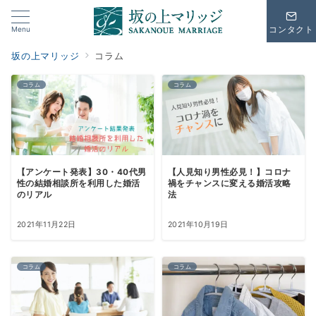
Menu
コンタクト
坂の上マリッジ
コラム
コラム
コラム
【アンケート発表】30・40代男
【人見知り男性必見！】コロナ
性の結婚相談所を利用した婚活
禍をチャンスに変える婚活攻略
のリアル
法
2021年11月22日
2021年10月19日
コラム
コラム