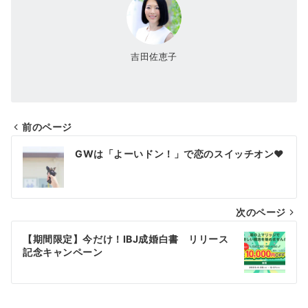
吉田佐恵子
前のページ
投
GWは「よーいドン！」で恋のスイッチオン❤
稿
ナ
次のページ
ビ
ゲ
【期間限定】今だけ！IBJ成婚白書 リリース
記念キャンペーン
ー
シ